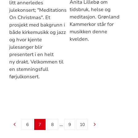
Anita Lillebø om
litt annerledes
tidsbruk, helse og
julekonsert; "Meditations
meditasjon. Grønland
On Christmas". Et
Kammerkor står for
prosjekt med bakgrunn i
musikken denne
både kirkemusikk og jazz
kvelden.
og hvor kjente
julesanger blir
presentert i en helt
ny drakt. Velkommen til
en stemningsfull
førjulkonsert.
…
6
7
8
9
10