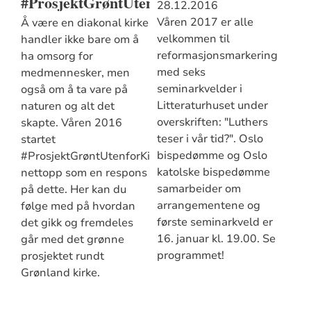
#ProsjektGrøntUtenforKirka
28.12.2016
Våren 2017 er alle
Å være en diakonal kirke
velkommen til
handler ikke bare om å
reformasjonsmarkering
ha omsorg for
med seks
medmennesker, men
seminarkvelder i
også om å ta vare på
Litteraturhuset under
naturen og alt det
overskriften: "Luthers
skapte. Våren 2016
teser i vår tid?". Oslo
startet
bispedømme og Oslo
#ProsjektGrøntUtenforKirka
katolske bispedømme
nettopp som en respons
samarbeider om
på dette. Her kan du
arrangementene og
følge med på hvordan
første seminarkveld er
det gikk og fremdeles
16. januar kl. 19.00. Se
går med det grønne
programmet!
prosjektet rundt
Grønland kirke.