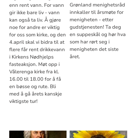
Grønland menighetsråd
enn rent vann. For vann
innkaller til årsmøte for
gir ikke bare liv - vann
menigheten - etter
kan også ta liv. Å gjøre
gudstjenesten! Ta deg
noe for andre er viktig
en suppeskål og hør hva
for oss som kirke, og den
som har rørt seg i
4.april skal vi bidra til at
menigheten det siste
flere får rent drikkevann
året.
i Kirkens Nødhjelps
fasteaksjon. Møt opp i
Vålerenga kirke fra kl.
16.00 til 18.00 for å få
en bøsse og rute. Bli
med å gå årets kanskje
viktigste tur!