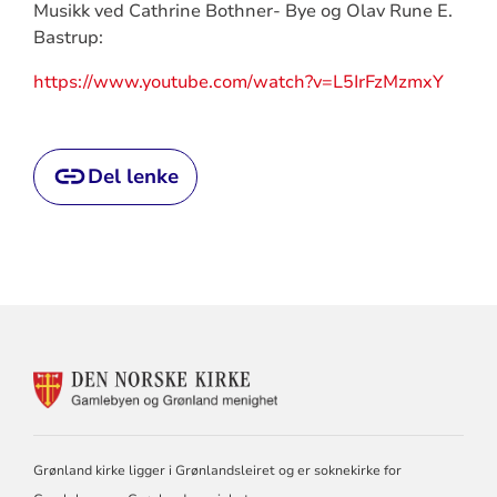
Musikk ved Cathrine Bothner- Bye og Olav Rune E.
Bastrup:
https://www.youtube.com/watch?v=L5IrFzMzmxY
Del lenke
KONTAKTINFORMASJON
FOR
GAMLEBYEN
OG
GRØNLAND
Grønland kirke ligger i Grønlandsleiret og er soknekirke for
MENIGHET