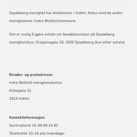
NORSKE
KIRKE
Spydeberg menighet har kirkekontor i Askim, felles med de andre
I
SPYDEBERG
menighetene i Indre Østfold kommune.
Det er mulig å gjøre avtale om besøk/samtaler på Spydeberg
menighetshus, Stasjonsgata 26, 1820 Spydeberg (kun etter avtale)
Besøks- og postadresse:
Indre Østfold menighetskontor
Kirkegata 31
1814 Askim
Kontaktinformasjon:
Sentralbord: tlf. 69 68 14 40
Telefontid: 10-14 alle hverdager