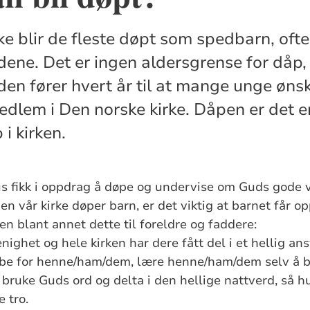
ke blir de fleste døpt som spedbarn, ofte
dene. Det er ingen aldersgrense for dåp,
den fører hvert år til at mange unge øns
edlem i Den norske kirke. Dåpen er det en
i kirken.
sus fikk i oppdrag å døpe og undervise om Guds gode 
n vår kirke døper barn, er det viktig at barnet får opp
en blant annet dette til foreldre og faddere:
het og hele kirken har dere fått del i et hellig ans
be for henne/ham/dem, lære henne/ham/dem selv å b
bruke Guds ord og delta i den hellige nattverd, så h
e tro.