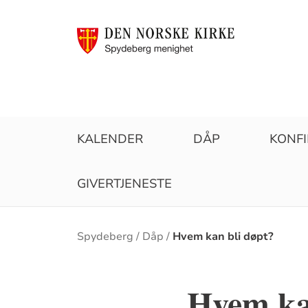
KALENDER
DÅP
KONF
GIVERTJENESTE
Brødsmulesti
Spydeberg
Dåp
Hvem kan bli døpt?
Hvem ka