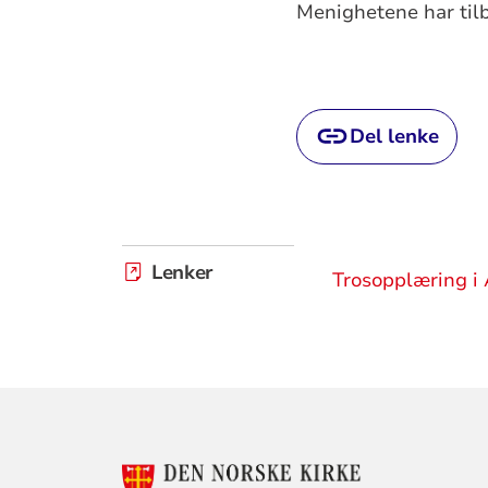
Menighetene har tilb
Del lenke
Lenker
Trosopplæring i 
KONTAKTINF