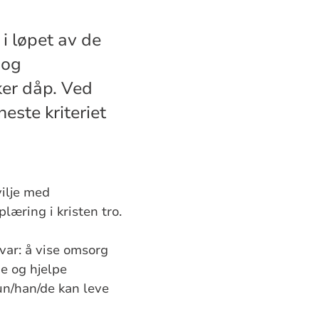
 i løpet av de
 og
ker dåp. Ved
este kriteriet
vilje med
læring i kristen tro.
var: å vise omsorg
e og hjelpe
un/han/de kan leve