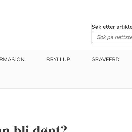
Søk etter artik
IRMASJON
BRYLLUP
GRAVFERD
n bli døpt?