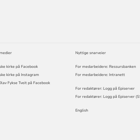
ORMASJON
 medier
Nyttige snarveier
ske kirke på Facebook
For medarbeidere: Ressursbanken
ske kirke på Instagram
For medarbeidere: Intranett
Olav Fykse Tveit på Facebook
For redaktører: Logg på Episerver
For redaktører: Logg på Episerver (
English