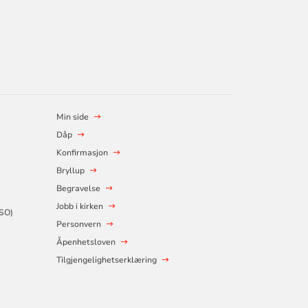
Min side
Dåp
Konfirmasjon
Bryllup
Begravelse
Jobb i kirken
SSO)
Personvern
Åpenhetsloven
Tilgjengelighetserklæring