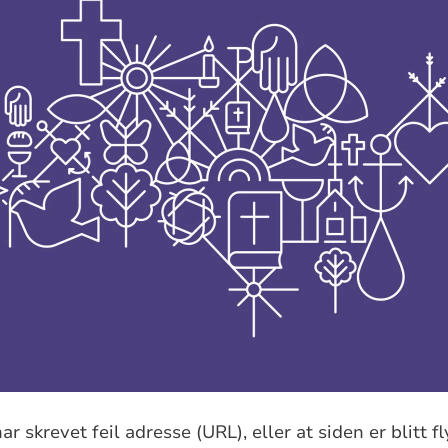
r skrevet feil adresse (URL), eller at siden er blitt fl