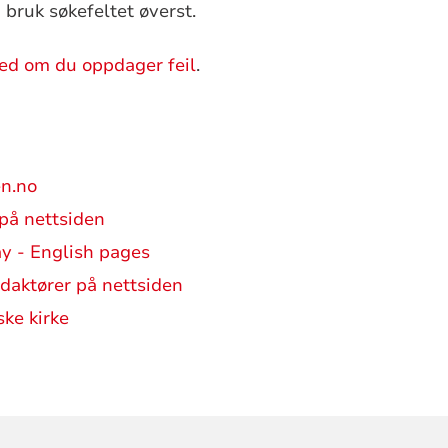
 bruk søkefeltet øverst.
jed om du oppdager feil
.
en.no
 på nettsiden
y - English pages
edaktører på nettsiden
ke kirke