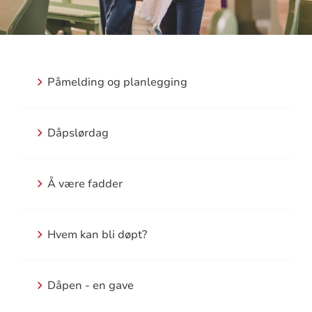
Snarveier
Påmelding og planlegging
dåp
Dåpslørdag
Å være fadder
Hvem kan bli døpt?
Dåpen - en gave