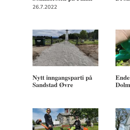
26.7.2022
Nytt inngangsparti på
Endel
Sandstad Øvre
Dol