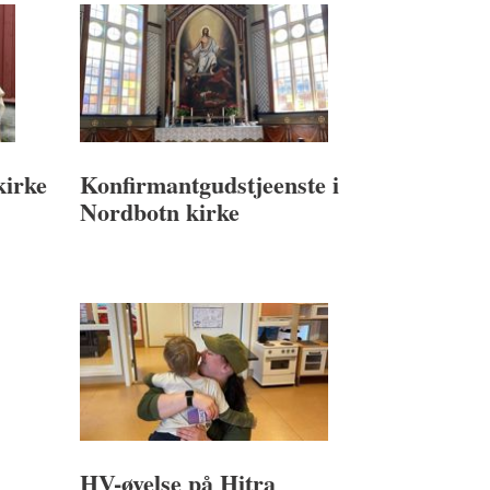
kirke
Konfirmantgudstjeenste i
Nordbotn kirke
HV-øvelse på Hitra