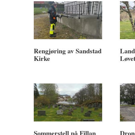
Rengjøring av Sandstad
Land
Kirke
Løve
Sommerstell på Fillan
Dron