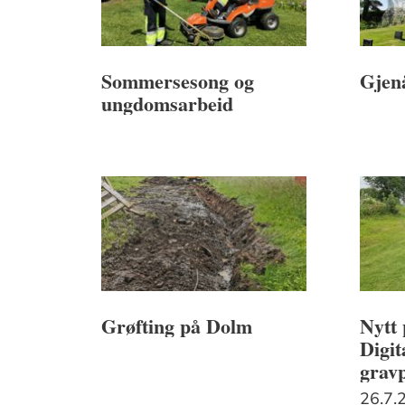
Sommersesong og
Gjen
ungdomsarbeid
Grøfting på Dolm
Nytt 
Digit
gravp
26.7.