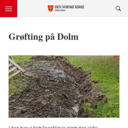
Grøfting på Dolm
I dag har vi forhåpentligvis gjort den siste