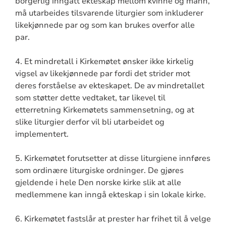
borgerlig inngått ekteskap mellom kvinne og mann,
må utarbeides tilsvarende liturgier som inkluderer
likekjønnede par og som kan brukes overfor alle
par.
4. Et mindretall i Kirkemøtet ønsker ikke kirkelig
vigsel av likekjønnede par fordi det strider mot
deres forståelse av ekteskapet. De av mindretallet
som støtter dette vedtaket, tar likevel til
etterretning Kirkemøtets sammensetning, og at
slike liturgier derfor vil bli utarbeidet og
implementert.
5. Kirkemøtet forutsetter at disse liturgiene innføres
som ordinære liturgiske ordninger. De gjøres
gjeldende i hele Den norske kirke slik at alle
medlemmene kan inngå ekteskap i sin lokale kirke.
6. Kirkemøtet fastslår at prester har frihet til å velge