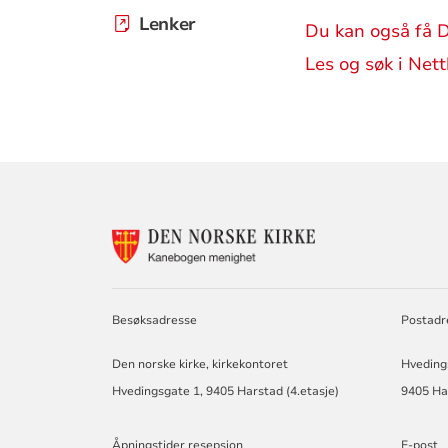
Lenker
Du kan også få 
Les og søk i Net
KONTAKTINF
FOR
KANEBOGEN
MENIGHET
Besøksadresse
Postadr
Den norske kirke, kirkekontoret
Hvedings
Hvedingsgate 1, 9405 Harstad (4.etasje)
9405 Ha
Åpningstider resepsjon
E-post