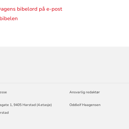
Dagens bibelord på e-post
tbibelen
ORMASJON
esse
Ansvarlig redaktør
gate 1, 9405 Harstad (4.etasje)
Oddleif Haagensen
rstad