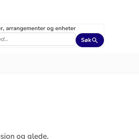
ler, arrangementer og enheter
Søk
asjon og glede,