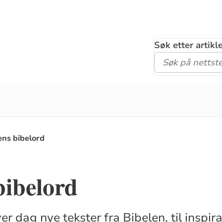
Søk etter artik
ns bibelord
bibelord
er dag nye tekster fra Bibelen, til inspir