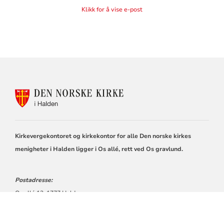
Klikk for å vise e-post
KONTAKTINFORMASJON
FOR
DEN
NORSKE
KIRKE
Kirkevergekontoret og kirkekontor for alle Den norske kirkes
I
HALDEN
menigheter i Halden ligger i Os allé, rett ved Os gravlund.
Postadresse:
Os allé 13, 1777 Halden
Telefon: