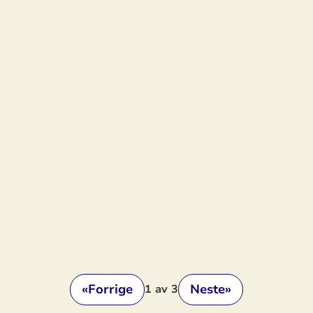
«
Forrige
Neste
»
1
av 3