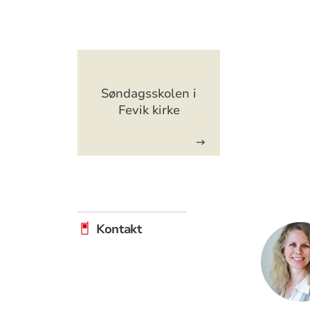
Artikkelsnarveger
Søndagsskolen i
Fevik kirke
Kontakt