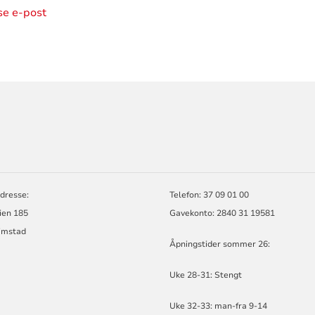
ise e-post
ORMASJON
dresse:
Telefon: 37 09 01 00
ien 185
Gavekonto: 2840 31 19581
imstad
Åpningstider sommer 26:
Uke 28-31: Stengt
Uke 32-33: man-fra 9-14