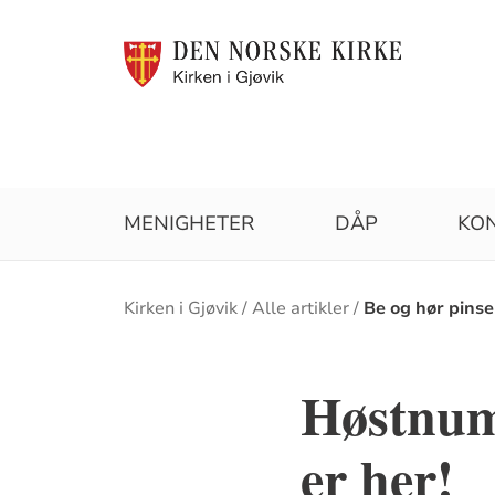
MENIGHETER
DÅP
KO
Brødsmulesti
Kirken i Gjøvik
Alle artikler
Be og hør pin
Høstnum
er her!