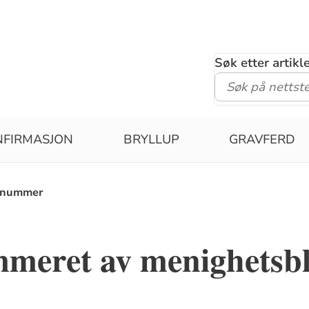
Søk etter artik
NFIRMASJON
BRYLLUP
GRAVFERD
senummer
meret av menighetsb