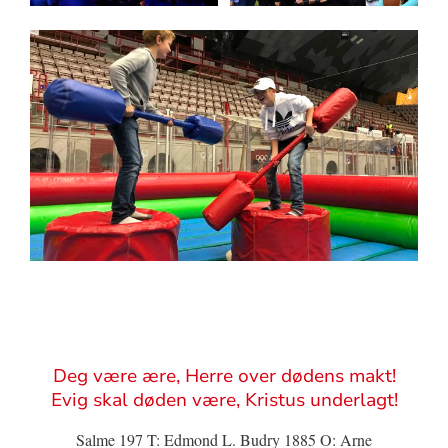
Sitat
Deg være ære, Herre over dødens makt!
Evig skal døden være, Kristus underlagt!
Salme 197 T: Edmond L. Budry 1885 O: Arne