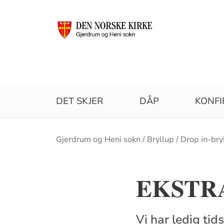
DET SKJER
DÅP
KONF
Brødsmulesti
Gjerdrum og Heni sokn
Bryllup
Drop in-bry
EKSTRA 
Vi har ledig tid