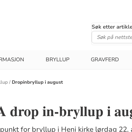
Søk etter artik
IRMASJON
BRYLLUP
GRAVFERD
llup
Dropinbryllup i august
drop in-bryllup i au
spunkt for bryllup i Heni kirke lørdag 22.