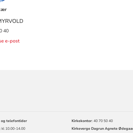
tær
 MYRVOLD
0 40
ise e-post
ORMASJON
 og telefontider
Kirkekontor
: 40 70 50 40
 kl 10.00-14.00
Kirkeverge Dagrun Agnete Ødegaa