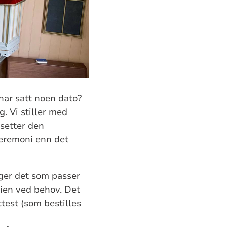
 har satt noen dato?
g. Vi stiller med
 setter den
seremoni enn det
lger det som passer
nien ved behov. Det
test (som bestilles