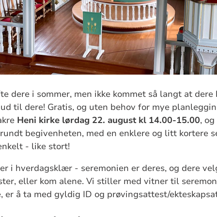
gifte dere i sommer, men ikke kommet så langt at dere
bud til dere! Gratis, og uten behov for mye planleggin
vakre
Heni kirke lørdag 22. august kl 14.00-15.00
, og
rundt begivenheten, med en enklere og litt kortere 
nkelt - like stort!
eller i hverdagsklær - seremonien er deres, og dere ve
ter, eller kom alene. Vi stiller med vitner til seremo
, er å ta med gyldig ID og prøvingsattest/ekteskapsat