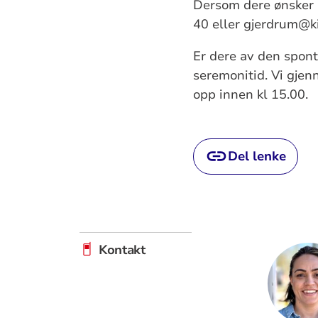
Dersom dere ønsker å
40 eller gjerdrum@ki
Er dere av den spont
seremonitid. Vi gjen
opp innen kl 15.00.
Del lenke
Kontakt