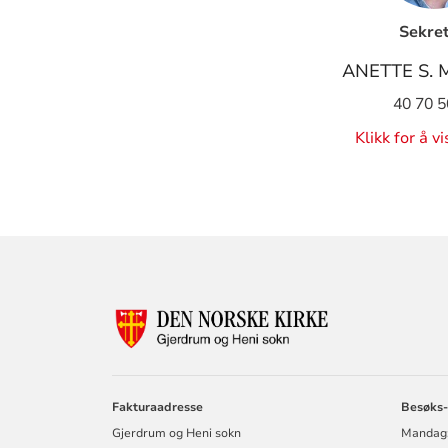
Sekre
ANETTE S.
40 70 5
Klikk for å v
KONTAKTINF
FOR
GJERDRUM
OG
HENI
SOKN
Fakturaadresse
Besøks-
Gjerdrum og Heni sokn
Mandag: