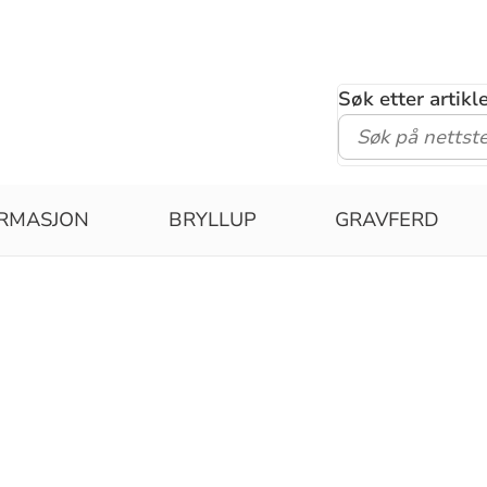
Søk etter artik
IRMASJON
BRYLLUP
GRAVFERD