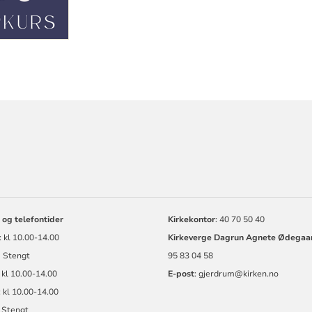
ORMASJON
 og telefontider
Kirkekontor
: 40 70 50 40
 kl 10.00-14.00
Kirkeverge Dagrun Agnete Ødegaa
: Stengt
95 83 04 58
 kl 10.00-14.00
E-post
: gjerdrum@kirken.no
 kl 10.00-14.00
 Stengt