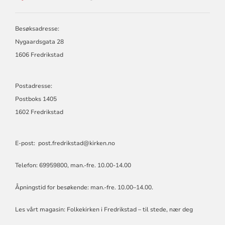
DEN
NORSKE
KIRKE
Besøksadresse:
I
Nygaardsgata 28
FREDRIKSTAD
1606 Fredrikstad
Postadresse:
Postboks 1405
1602 Fredrikstad
E-post:
post.fredrikstad@kirken.no
Telefon: 69959800, man.-fre. 10.00-14.00
Åpningstid for besøkende: man.-fre. 10.00–14.00.
Les vårt magasin:
Folkekirken i Fredrikstad – til stede, nær deg