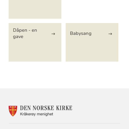
Dåpen - en
Babysang
gave
KONTAKTINFORMASJON
FOR
KRÅKERØY
MENIGHET