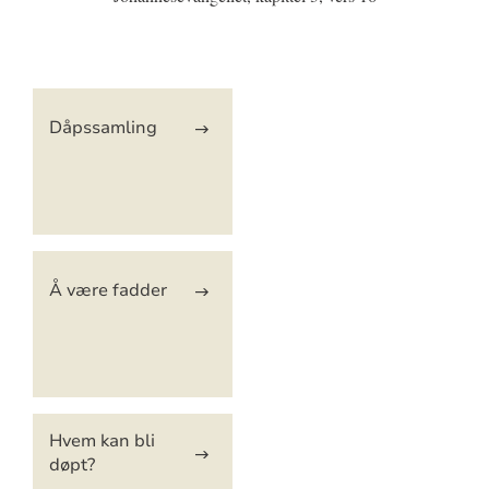
Artikkelsnarveger
Dåpssamling
Å være fadder
Hvem kan bli
døpt?