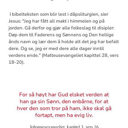
I bibelteksten som blir lest i dåpsliturgien, sier
Jesus: "Jeg har fått all makt i himmelen og på
jorden. Gå derfor og gjør alle folkeslag til disipler:
Døp dem til Faderens og Sønnens og Den hellige
ånds navn og lær dem å holde alt det jeg har befalt
dere. Og se, jeg er med dere alle dager inntil
verdens ende." (Matteusevangeliet kapittel 28, vers
18-20).
Sitat
For så høyt har Gud elsket verden at
han ga sin Sønn, den enbårne, for at
hver den som tror på ham, ikke skal gå
fortapt, men ha evig liv.
Johannesevangeliet, kapittel 3, vers 16