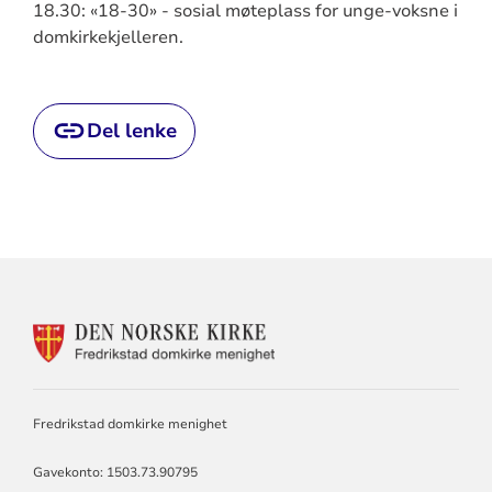
18.30: «18-30» - sosial møteplass for unge-voksne i
domkirkekjelleren.
Del lenke
KONTAKTINFORMASJON
FOR
DOMKIRKEN
MENIGHET
Fredrikstad domkirke menighet
Gavekonto: 1503.73.90795