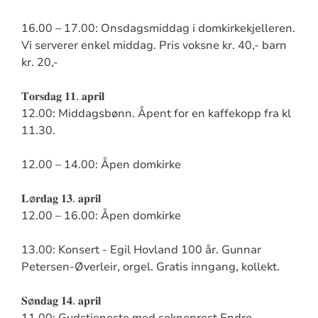
16.00 – 17.00: Onsdagsmiddag i domkirkekjelleren.
Vi serverer enkel middag. Pris voksne kr. 40,- barn
kr. 20,-
𝐓𝐨𝐫𝐬𝐝𝐚𝐠 𝟏𝟏. 𝐚𝐩𝐫𝐢𝐥
12.00: Middagsbønn. Åpent for en kaffekopp fra kl
11.30.
12.00 – 14.00: Åpen domkirke
𝐋ø𝐫𝐝𝐚𝐠 𝟏𝟑. 𝐚𝐩𝐫𝐢𝐥
12.00 – 16.00: Åpen domkirke
13.00: Konsert - Egil Hovland 100 år. Gunnar
Petersen-Øverleir, orgel. Gratis inngang, kollekt.
𝐒ø𝐧𝐝𝐚𝐠 𝟏𝟒. 𝐚𝐩𝐫𝐢𝐥
11.00: Gudstjeneste med sokneprest Endre