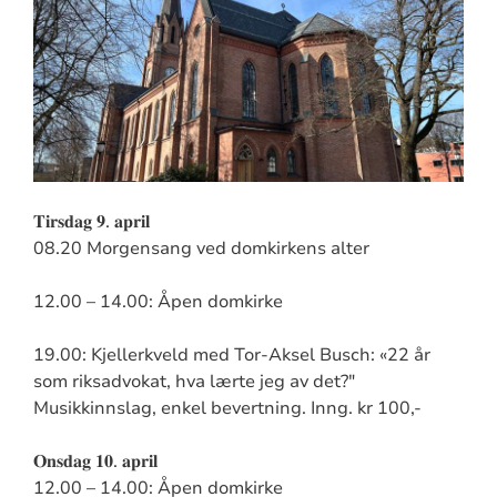
𝐓𝐢𝐫𝐬𝐝𝐚𝐠 𝟗. 𝐚𝐩𝐫𝐢𝐥
08.20 Morgensang ved domkirkens alter
12.00 – 14.00: Åpen domkirke
19.00: Kjellerkveld med Tor-Aksel Busch: «22 år
som riksadvokat, hva lærte jeg av det?"
Musikkinnslag, enkel bevertning. Inng. kr 100,-
𝐎𝐧𝐬𝐝𝐚𝐠 𝟏𝟎. 𝐚𝐩𝐫𝐢𝐥
12.00 – 14.00: Åpen domkirke