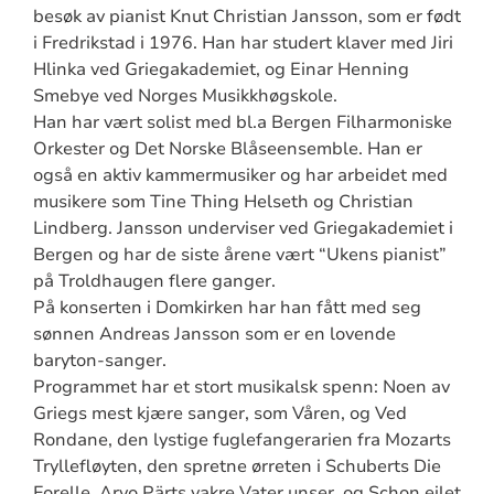
besøk av pianist Knut Christian Jansson, som er født
i Fredrikstad i 1976. Han har studert klaver med Jiri
Hlinka ved Griegakademiet, og Einar Henning
Smebye ved Norges Musikkhøgskole.
Han har vært solist med bl.a Bergen Filharmoniske
Orkester og Det Norske Blåseensemble. Han er
også en aktiv kammermusiker og har arbeidet med
musikere som Tine Thing Helseth og Christian
Lindberg. Jansson underviser ved Griegakademiet i
Bergen og har de siste årene vært “Ukens pianist”
på Troldhaugen flere ganger.
På konserten i Domkirken har han fått med seg
sønnen Andreas Jansson som er en lovende
baryton-sanger.
Programmet har et stort musikalsk spenn: Noen av
Griegs mest kjære sanger, som Våren, og Ved
Rondane, den lystige fuglefangerarien fra Mozarts
Tryllefløyten, den spretne ørreten i Schuberts Die
Forelle, Arvo Pärts vakre Vater unser, og Schon eilet