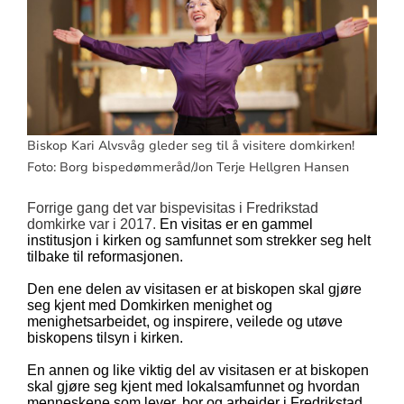
Biskop Kari Alvsvåg gleder seg til å visitere domkirken!
Foto: Borg bispedømmeråd/Jon Terje Hellgren Hansen
Forrige gang det var bispevisitas i Fredrikstad
domkirke var i 2017.
En visitas er en gammel
institusjon i kirken og samfunnet som strekker seg helt
tilbake til reformasjonen.
Den ene delen av visitasen er at biskopen skal gjøre
seg kjent med Domkirken menighet og
menighetsarbeidet, og inspirere, veilede og utøve
biskopens tilsyn i kirken.
En annen og like viktig del av visitasen er at biskopen
skal gjøre seg kjent med lokalsamfunnet og hvordan
menneskene som lever, bor og arbeider i Fredrikstad