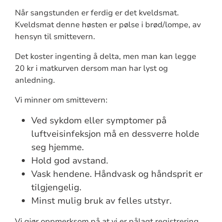
Når sangstunden er ferdig er det kveldsmat.
Kveldsmat denne høsten er pølse i brød/lompe, av
hensyn til smittevern.
Det koster ingenting å delta, men man kan legge
20 kr i matkurven dersom man har lyst og
anledning.
Vi minner om smittevern:
Ved sykdom eller symptomer på
luftveisinfeksjon må en dessverre holde
seg hjemme.
Hold god avstand.
Vask hendene. Håndvask og håndsprit er
tilgjengelig.
Minst mulig bruk av felles utstyr.
Vi gjør oppmerksom på at vi er pålagt registrering