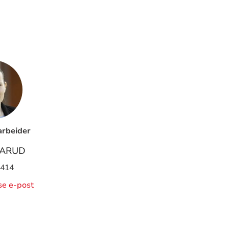
rbeider
AARUD
 414
ise e-post