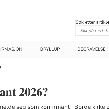
Søk etter artik
IRMASJON
BRYLLUP
BEGRAVELSE
6
ant 2026?
å melde seg som konfirmant i Borge kirke 