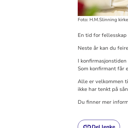
Foto: H.M.Slinning kirk
En tid for fellesskap 
Neste år kan du feir
I konfirmasjonstiden
Som konfirmant får e
Alle er velkommen til
ikke har tenkt på sånt
Du finner mer infor
Del lenke