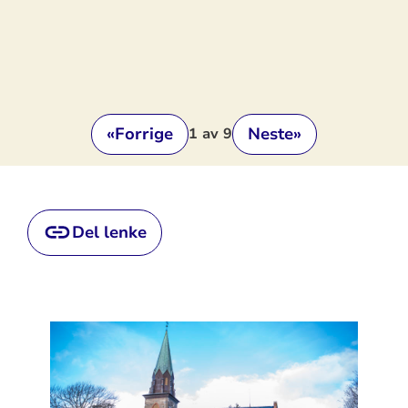
«
Forrige
Neste
»
1
av 9
Del lenke