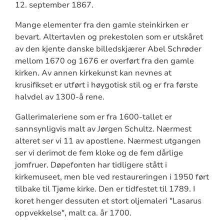
12. september 1867.
Mange elementer fra den gamle steinkirken er
bevart. Altertavlen og prekestolen som er utskåret
av den kjente danske billedskjærer Abel Schrøder
mellom 1670 og 1676 er overført fra den gamle
kirken. Av annen kirkekunst kan nevnes at
krusifikset er utført i høygotisk stil og er fra første
halvdel av 1300-å rene.
Gallerimaleriene som er fra 1600-tallet er
sannsynligvis malt av Jørgen Schultz. Nærmest
alteret ser vi 11 av apostlene. Nærmest utgangen
ser vi derimot de fem kloke og de fem dårlige
jomfruer. Døpefonten har tidligere stått i
kirkemuseet, men ble ved restaureringen i 1950 ført
tilbake til Tjøme kirke. Den er tidfestet til 1789. I
koret henger dessuten et stort oljemaleri "Lasarus
oppvekkelse", malt ca. år 1700.