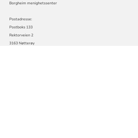
Borgheim menighetssenter
Postadresse:
Postboks 133
Rektorveien 2
3163 Nøtterøy
E-post-adresse:
postmottak@faerder.kirken.no
Telefon 33 35 11 80