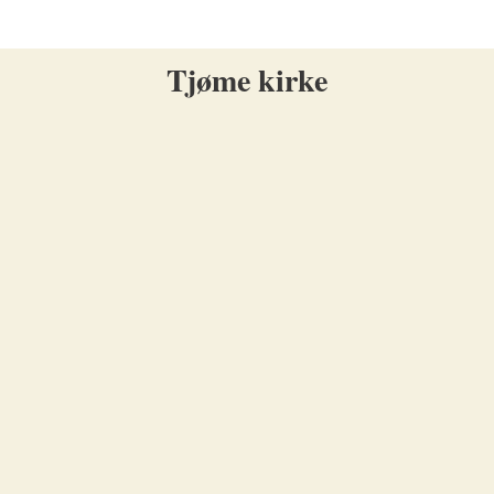
Tjøme kirke