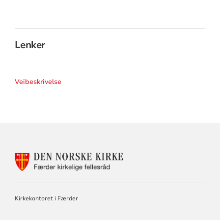
Lenker
Veibeskrivelse
KONTAKTINFORMASJON
FOR
FÆRDER
KIRKELIGE
FELLESRÅD
Kirkekontoret i Færder