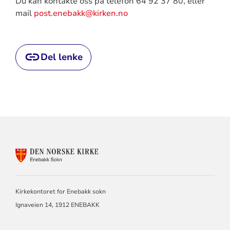
Du kan kontakte oss på telefon 64 92 37 80, eller
mail
post.enebakk@kirken.no
Del lenke
KONTAKTINFORMASJON
FOR
ENEBAKK
SOKN
Kirkekontoret for Enebakk sokn
Ignaveien 14, 1912 ENEBAKK