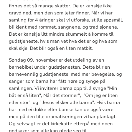
finnes det så mange skatter. De er kanskje ikke
gravd ned, men den som leter finner. Når vi har
samling for 4 åringer skal vi utforske, stille spøsmål,
bli kjent med rommet, sangnene, og tradisjonene.
Det er kanskje litt mindre skummelt å komme til
gudstjeneste, hvis man vet hva det er og hva som
skal skje. Det blir også en liten matbit.
Søndag 09. november er det utdeling av en
barnebibel under gudstjenesten. Dette blir en
barnevennlig gudstjeneste, med mer bevegelse, og
sanger som barna har fått høre og synge på
samlingen. Vi inviterer barna opp til å synge "Min
båt er så liten", Når det stormer", "Om jeg er liten
eller stor", og " Jesus elsker alle barna". Hvis barna
har med ei dukke eller bamse kan de også være
med på den lille dramatiseringen vi har planlagt.
Og selvsagt er det kirkekaffe etterpå med noen
godsaker som alle kan glede seg til.