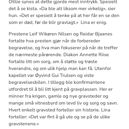
Otilie synes at dette gjorde mest inntrykk. Spesielt
det å se kista. «Da ble alt liksom mer virkelig», sier
hun. «Det er spesielt å tenke på at her får en se den
som er død, før de blir gravlagt.» Lina er enig.
Prestene Leif Wikøren Nilsen og Reidar Bjaanes
fortalte hva presten gjør når de forbereder
begravelse, og hva man fokuserer på når de treffer
de nærmeste pårørende. Diakon Annette Riise
fortalte litt om sorg, om å støtte og trøste
hverandre, og om ulik hjelp man kan få. Utenfor
kapellet var Øyvind Gui Trulsen og viste
begravelsesbilen. I tillegg ble konfirmantene
utfordret til å bli litt kjent på gravplassen. Her er
minner fra krigen, gamle og nye gravsteder og
mange små vitnesbyrd om levd liv og sorg og savn.
Hvert enkelt gravsted forteller sin historie. Lina
forteller: «Det var fint å gå ute og se på de ulike
gravstenene.»