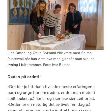
Lina Omdal og Otilie Dyrsand fikk være med Selma
Puntervoll når hun viste hva man gjør når man skal ha
syning i bårerommet. Foto: Ivar Barane
Døden på ordntli’
«Det blir jo litt dumt hvis de eneste erfaringene
barn og unge har om døden, er det man møter i
spill, bøker, på filmer og i serier,» sier Leif prest.
«Døden er en naturlig del av livet. ‘En dag på
kapellet’ rører opp sterke inntrykk, men i sum