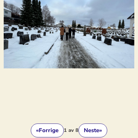
«
Forrige
Neste
»
1
av 8