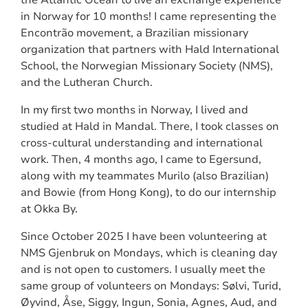
the Atlantic Ocean to live an exchange experience
in Norway for 10 months! I came representing the
Encontrão movement, a Brazilian missionary
organization that partners with Hald International
School, the Norwegian Missionary Society (NMS),
and the Lutheran Church.
In my first two months in Norway, I lived and
studied at Hald in Mandal. There, I took classes on
cross-cultural understanding and international
work. Then, 4 months ago, I came to Egersund,
along with my teammates Murilo (also Brazilian)
and Bowie (from Hong Kong), to do our internship
at Okka By.
Since October 2025 I have been volunteering at
NMS Gjenbruk on Mondays, which is cleaning day
and is not open to customers. I usually meet the
same group of volunteers on Mondays: Sølvi, Turid,
Øyvind, Åse, Siggy, Ingun, Sonia, Agnes, Aud, and