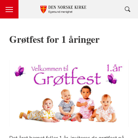
Grøtfest for 1 åringer
Det året barnet fyller 1 år, inviteres de grøtfest på