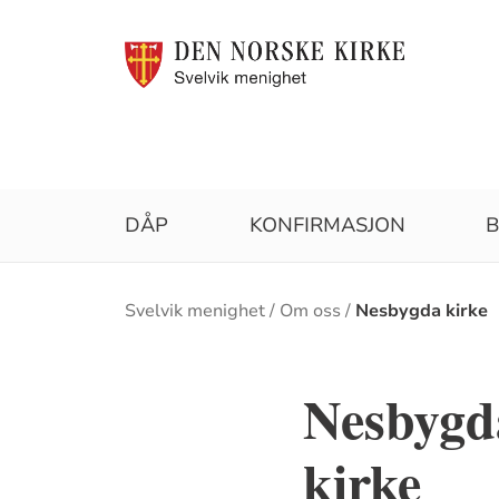
DÅP
KONFIRMASJON
B
Brødsmulesti
Svelvik menighet
Om oss
Nesbygda kirke
Nesbygda
kirke