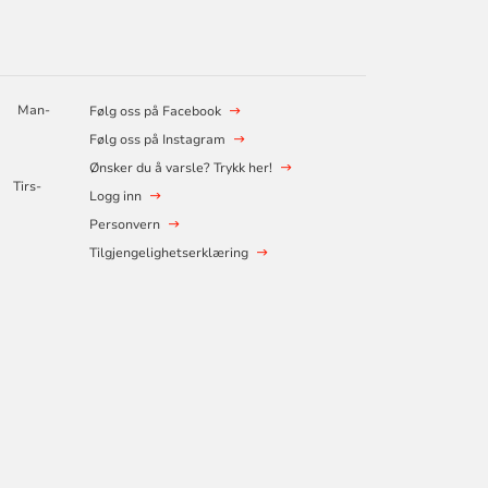
n:
Man-
Følg oss på Facebook
Følg oss på Instagram
Ønsker du å varsle? Trykk her!
k:
Tirs-
Logg inn
Personvern
Tilgjengelighetserklæring