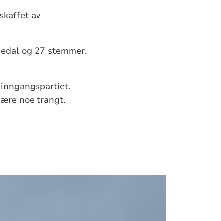
skaffet av
 pedal og 27 stemmer.
i inngangspartiet.
være noe trangt.