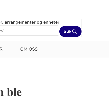
ler, arrangementer og enheter
Søk
R
OM OSS
m ble