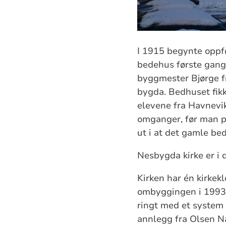
I 1915 begynte oppf
bedehus første gang 
byggmester Bjørge f
bygda. Bedhuset fikk
elevene fra Havnevik
omganger, før man på
ut i at det gamle bed
Nesbygda kirke er i d
Kirken har én kirkek
ombyggingen i 1993 b
ringt med et system 
annlegg fra Olsen 