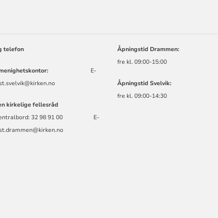
ORMASJON
g telefon
Åpningstid Dramme
fre kl. 09:00-15:00
k menighetskontor:
E-
st.svelvik@kirken.no
Åpningstid Svelvi
fre kl. 09:00-14:30
en kirkelige fellesråd
 sentralbord: 32 98 91 00 E-
ost.drammen@kirken.no