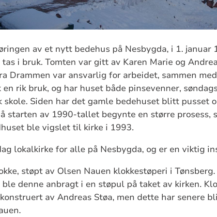
øringen av et nytt bedehus på Nesbygda, i 1. januar
tas i bruk. Tomten var gitt av Karen Marie og Andrea
ra Drammen var ansvarlig for arbeidet, sammen med
 en rik bruk, og har huset både pinsevenner, søndag
 skole. Siden har det gamle bedehuset blitt pusset o
 starten av 1990-tallet begynte en større prosess, 
huset ble vigslet til kirke i 1993.
ag lokalkirke for alle på Nesbygda, og er en viktig in
lokke, støpt av Olsen Nauen klokkestøperi i Tønsberg.
le denne anbragt i en støpul på taket av kirken. Kl
konstruert av Andreas Støa, men dette har senere bli
Nauen.