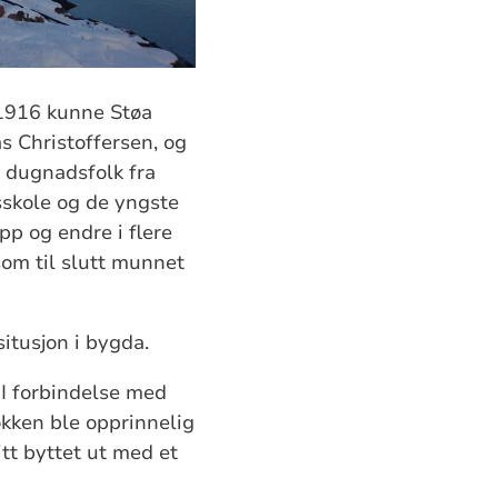
 1916 kunne Støa
s Christoffersen, og
 dugnadsfolk fra
sskole og de yngste
pp og endre i flere
som til slutt munnet
situsjon i bygda.
 I forbindelse med
okken ble opprinnelig
tt byttet ut med et