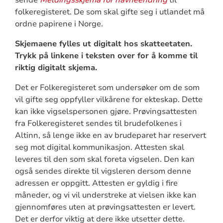
sende
Meldingsskjema for navneendring
til
folkeregisteret. De som skal gifte seg i utlandet må
ordne papirene i Norge.
Skjemaene fylles ut digitalt hos skatteetaten.
Trykk på linkene i teksten over for å komme til
riktig digitalt skjema.
Det er Folkeregisteret som undersøker om de som
vil gifte seg oppfyller vilkårene for ekteskap. Dette
kan ikke vigselspersonen gjøre. Prøvingsattesten
fra Folkeregisteret sendes til brudefolkenes i
Altinn, så lenge ikke en av brudeparet har reservert
seg mot digital kommunikasjon. Attesten skal
leveres til den som skal foreta vigselen. Den kan
også sendes direkte til vigsleren dersom denne
adressen er oppgitt. Attesten er gyldig i fire
måneder, og vi vil understreke at vielsen ikke kan
gjennomføres uten at prøvingsattesten er levert.
Det er derfor viktig at dere ikke utsetter dette.