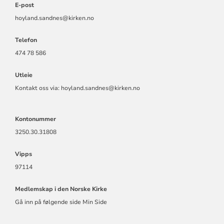
E-post
hoyland.sandnes@kirken.no
Telefon
474 78 586
Utleie
Kontakt oss via: hoyland.sandnes@kirken.no
Kontonummer
3250.30.31808
Vipps
97114
Medlemskap i den Norske Kirke
Gå inn på følgende side Min Side