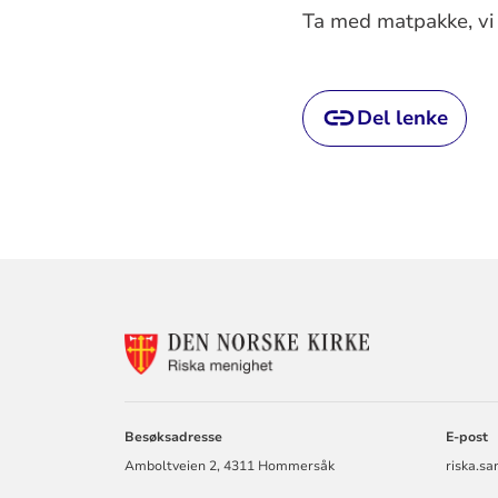
Ta med matpakke, vi 
Del lenke
KONTAKTINF
FOR
RISKA
MENIGHET
Besøksadresse
E-post
Amboltveien 2, 4311 Hommersåk
riska.s