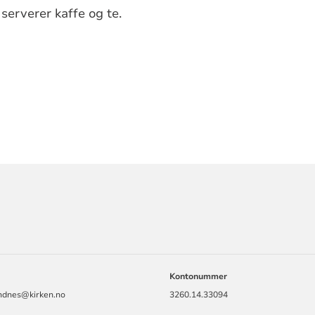
serverer kaffe og te.
ORMASJON
Kontonummer
andnes@kirken.no
3260.14.33094