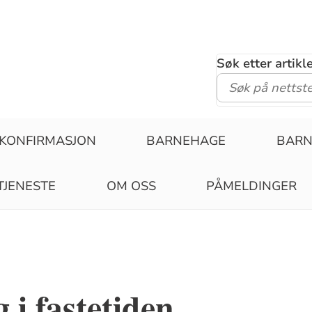
Søk etter artik
KONFIRMASJON
BARNEHAGE
BAR
TJENESTE
OM OSS
PÅMELDINGER
g i fastetiden