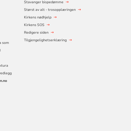
Stavanger bispedømme
Størst av alt - trosopplæringen
Kirkens nødhjelp
Kirkens SOS
Redigere siden
Tilgjengelighetserklæring
ra som
8
aktura
vedlegg
n.no