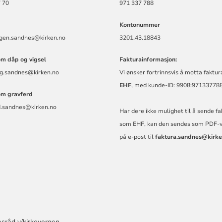
 70
971 337 788
Kontonummer
rgen.sandnes@kirken.no
3201.43.18843
om dåp og vigsel
Fakturainformasjon:
ing.sandnes@kirken.no
Vi ønsker fortrinnsvis å motta faktu
EHF
, med kunde-ID: 9908:97133778
om gravferd
d.sandnes@kirken.no
Har dere ikke mulighet til å sende f
som EHF, kan den sendes som PDF-
på e-post til
faktura.sandnes@kirke
esråd v/kirkevergen