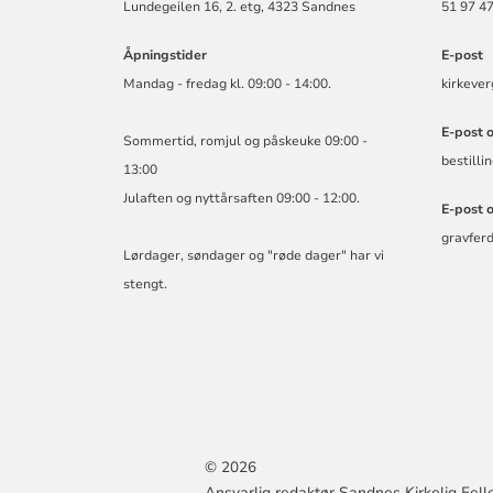
Lundegeilen 16, 2. etg, 4323 Sandnes
51 97 47
Åpningstider
E-post
Mandag - fredag kl. 09:00 - 14:00.
kirkeve
E-post 
Sommertid, romjul og påskeuke 09:00 -
bestill
13:00
Julaften og nyttårsaften 09:00 - 12:00.
E-post 
gravfer
Lørdager, søndager og "røde dager" har vi
stengt.
© 2026
Ansvarlig redaktør Sandnes Kirkelig Fell