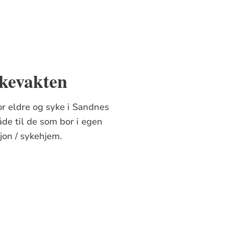
ykevakten
r eldre og syke i Sandnes
de til de som bor i egen
jon / sykehjem.