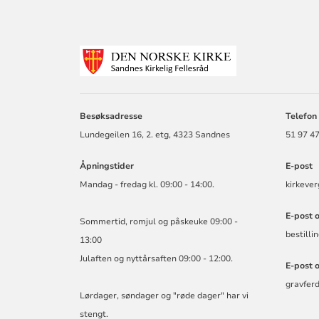
KONTAKTINF
FOR
SANDNES
KIRKELIGE
FELLESRÅD
Besøksadresse
Telefon
Lundegeilen 16, 2. etg, 4323 Sandnes
51 97 47
Åpningstider
E-post
Mandag - fredag kl. 09:00 - 14:00.
kirkeve
E-post 
Sommertid, romjul og påskeuke 09:00 -
bestill
13:00
Julaften og nyttårsaften 09:00 - 12:00.
E-post 
gravfer
Lørdager, søndager og "røde dager" har vi
stengt.