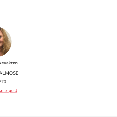
ykevakten
ALMOSE
770
ise e-post