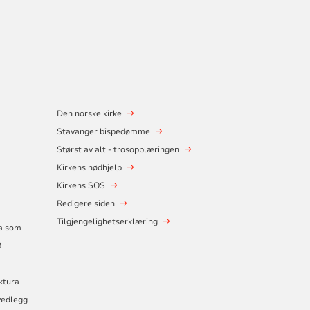
Den norske kirke
Stavanger bispedømme
Størst av alt - trosopplæringen
Kirkens nødhjelp
Kirkens SOS
Redigere siden
Tilgjengelighetserklæring
ra som
8
aktura
vedlegg