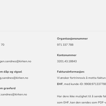
ORMASJON
Organisasjonsnummer
 70
971 337 788
Kontonummer
rgen.sandnes@kirken.no
3201.43.18843
om dåp og vigsel
Fakturainformasjon:
ing.sandnes@kirken.no
Vi ønsker fortrinnsvis å motta faktu
EHF
, med kunde-ID: 9908:97133778
om gravferd
d.sandnes@kirken.no
Har dere ikke mulighet til å sende f
som EHF, kan den sendes som PDF-