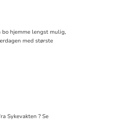
 få bo hjemme lengst mulig,
hverdagen med største
fra Sykevakten ? Se