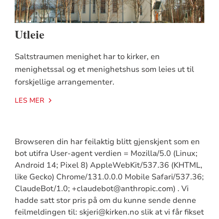
Utleie
Saltstraumen menighet har to kirker, en
menighetssal og et menighetshus som leies ut til
forskjellige arrangementer.
LES MER
Browseren din har feilaktig blitt gjenskjent som en
bot utifra User-agent verdien = Mozilla/5.0 (Linux;
Android 14; Pixel 8) AppleWebKit/537.36 (KHTML,
like Gecko) Chrome/131.0.0.0 Mobile Safari/537.36;
ClaudeBot/1.0; +claudebot@anthropic.com) . Vi
hadde satt stor pris på om du kunne sende denne
feilmeldingen til: skjeri@kirken.no slik at vi får fikset