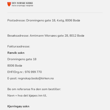
KONTAKTINFORMASJON
FOR
RØNVIK
OG
Postadresse: Dronningens gate 18, 4.etg, 8006 Bodø
KJERRINGØY
Besøksadresse: Amtmann Worsøes gate 28, 8012 Bodø
Fakturaadresse:
Rønvik sokn
Dronningens gate 18
8006 Bodø
EHF/Org.nr.: 976 999 770
E-post:
regnskap.bodo@kirken.no
Be om referanse fra den som bestiller:
Navn + hva det kjøpes inn til.
Kjerringøy sokn