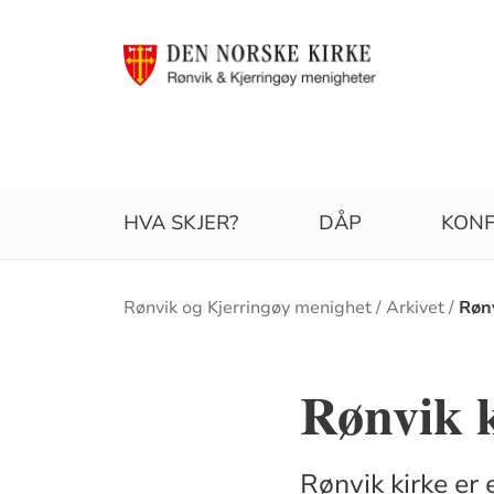
HVA SKJER?
DÅP
KONF
Brødsmulesti
Rønvik og Kjerringøy menighet
Arkivet
Rønv
Rønvik 
Rønvik kirke er 