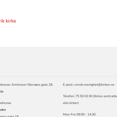
k kirke
ORMASJON
dresse: Amtmann Worsøes gate 28,
E-post: ronvik.menighet@kirken.no
dø
Telefon: 75 50 03 00 (felles sentralb
adresse:
alle kirker)
sokn
Man-Fre 09:00 - 14:30
gens gate 18