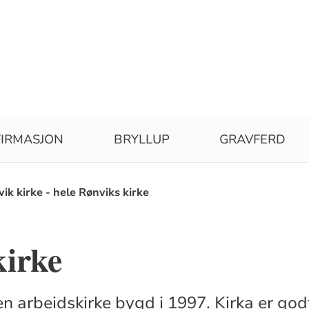
IRMASJON
BRYLLUP
GRAVFERD
ik kirke - hele Rønviks kirke
kirke
en arbeidskirke bygd i 1997. Kirka er godt