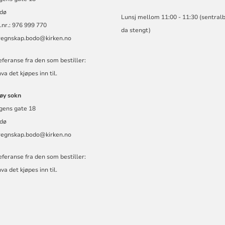
dø
Lunsj mellom 11:00 - 11:30 (sentral
nr.: 976 999 770
da stengt)
regnskap.bodo@kirken.no
feranse fra den som bestiller:
va det kjøpes inn til.
gøy sokn
gens gate 18
dø
regnskap.bodo@kirken.no
feranse fra den som bestiller:
va det kjøpes inn til.