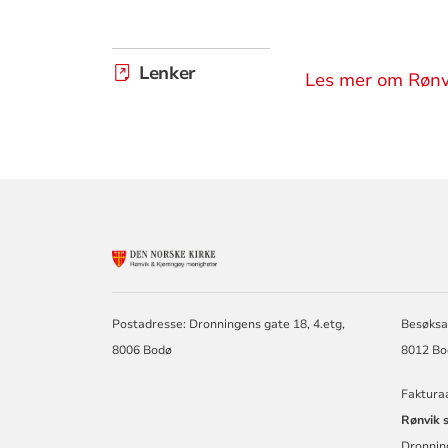
Lenker
Les mer om Rønvi
KONTAKTINF
FOR
RØNVIK
OG
Postadresse: Dronningens gate 18, 4.etg,
Besøksa
KJERRINGØY
8006 Bodø
8012 Bo
Faktura
Rønvik 
Dronnin