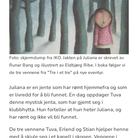
Foto: skjermdump fra IKO. Jakten på Juliana er skrevet av
Runar Bang og illustrert av Eldbjørg Ribe. I boka følger vi
de tre vennene fra "Tre i et tre" på nye eventyr.
Juilana er en jente som har rømt hjemmefra og som
er livredd for å bli funnet. En dag oppdager Tuva
denne mystisk jenta, som har gjemt seg i
klubbhytta. Hun forteller at hun heter Juliana, og
har rømt og ikke vil bli funnet.
De tre vennene Tuva, Erlend og Stian hjelper henne
med å skjule seg i et kapell i skogen. Veggene i