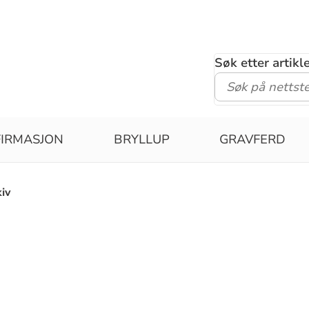
Søk etter artik
IRMASJON
BRYLLUP
GRAVFERD
iv