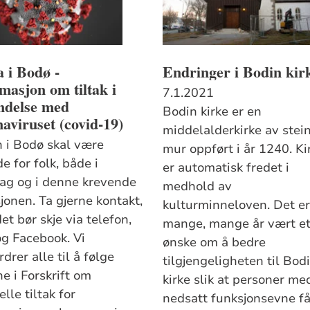
 i Bodø -
Endringer i Bodin kir
masjon om tiltak i
7.1.2021
ndelse med
Bodin kirke er en
aviruset (covid-19)
middelalderkirke av stei
n i Bodø skal være
mur oppført i år 1240. Ki
de for folk, både i
er automatisk fredet i
ag og i denne krevende
medhold av
jonen. Ta gjerne kontakt,
kulturminneloven. Det er
t bør skje via telefon,
mange, mange år vært e
og Facebook. Vi
ønske om å bedre
drer alle til å følge
tilgjengeligheten til Bod
e i Forskrift om
kirke slik at personer me
lle tiltak for
nedsatt funksjonsevne få