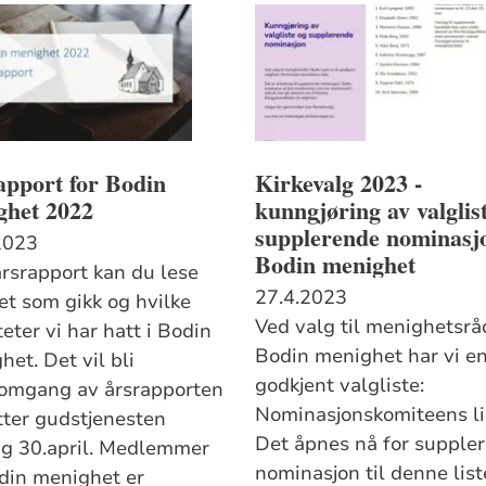
apport for Bodin
Kirkevalg 2023 -
ghet 2022
kunngjøring av valglis
supplerende nominasjo
2023
Bodin menighet
årsrapport kan du lese
27.4.2023
et som gikk og hvilke
Ved valg til menighetsrå
teter vi har hatt i Bodin
Bodin menighet har vi e
et. Det vil bli
godkjent valgliste:
omgang av årsrapporten
Nominasjonskomiteens li
etter gudstjenesten
Det åpnes nå for supple
.april. Medlemmer
nominasjon til denne list
din menighet er