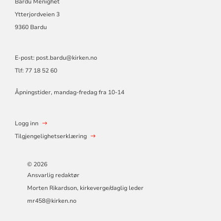
Bardu Menighet
Ytterjordveien 3
9360 Bardu
E-post: post.bardu@kirken.no
Tlf: 77 18 52 60
Åpningstider, mandag-fredag fra 10-14
Logg inn
Tilgjengelighetserklæring
© 2026
Ansvarlig redaktør
Morten Rikardson, kirkeverge/daglig leder
mr458@kirken.no