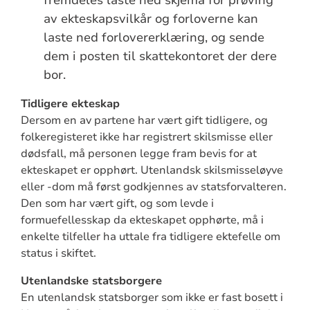
fremdeles laste ned skjema for prøving
av ekteskapsvilkår og forloverne kan
laste ned forlovererklæring, og sende
dem i posten til skattekontoret der dere
bor.
Tidligere ekteskap
Dersom en av partene har vært gift tidligere, og
folkeregisteret ikke har registrert skilsmisse eller
dødsfall, må personen legge fram bevis for at
ekteskapet er opphørt. Utenlandsk skilsmisseløyve
eller -dom må først godkjennes av statsforvalteren.
Den som har vært gift, og som levde i
formuefellesskap da ekteskapet opphørte, må i
enkelte tilfeller ha uttale fra tidligere ektefelle om
status i skiftet.
Utenlandske statsborgere
En utenlandsk statsborger som ikke er fast bosett i