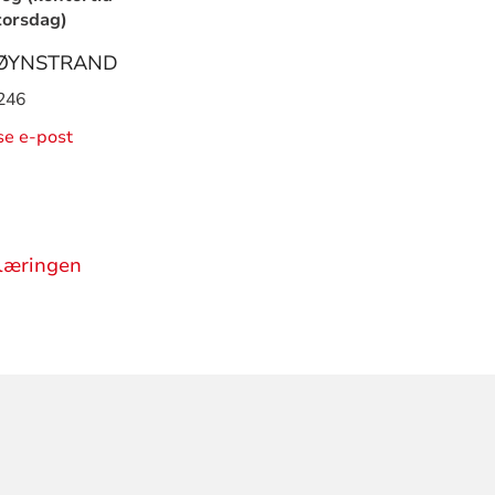
torsdag)
RØYNSTRAND
246
ise e-post
plæringen
ORMASJON