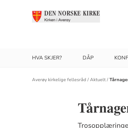
HVA SKJER?
DÅP
KONF
Brødsmulesti
Averøy kirkelige fellesråd
Aktuelt
Tårnage
Tårnage
Trosopplæringen 