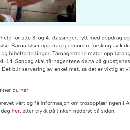
helg for alle 3. og 4. klassinger, fylt med oppdrag o
å løse. Barna løser oppdrag gjennom utforsking av ki
 og bibelfortellinger. Tårnagentene møter opp lørdag 
g kl. 14. Søndag skal tårnagentene delta på gudstjenes
. Det blir servering av enkel mat, så det er viktig at v
inner du
her.
evet vårt og få informasjon om trosopplæringen i Av
r deg
her,
eller trykk på linken nederst på siden.