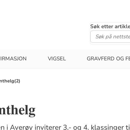
Søk etter artik
IRMASJON
VIGSEL
GRAVFERD OG F
nthelg(2)
nthelg
i Averøy inviterer 3.- og 4. klassinger ti