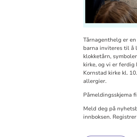
Tårnagenthelg er en 
barna inviteres til 
klokketårn, symboler
kirke, og vi er ferdi
Kornstad kirke kl. 10
allergier.
Påmeldingsskjema f
Meld deg på nyhetsbr
innboksen. Registre