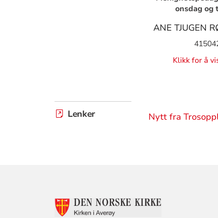
onsdag og 
ANE TJUGEN 
41504
Klikk for å v
Lenker
Nytt fra Trosop
KONTAKTINF
FOR