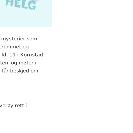
g mysterier som
rkerommet og
kl. 11 i Kornstad
ten, og møter i
i får beskjed om
erøy rett i