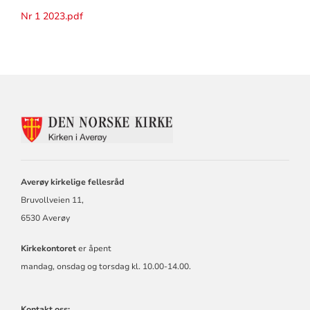
Nr 1 2023.pdf
KONTAKTINFORMASJON
FOR
AVERØY
KIRKELIGE
FELLESRÅD
Averøy kirkelige fellesråd
Bruvollveien 11,
6530 Averøy
Kirkekontoret
er åpent
mandag, onsdag og torsdag kl. 10.00-14.00.
Kontakt oss: