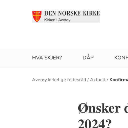
HVA SKJER?
DÅP
KONF
Brødsmulesti
Averøy kirkelige fellesråd
Aktuelt
Konfirm
Ønsker d
2024?