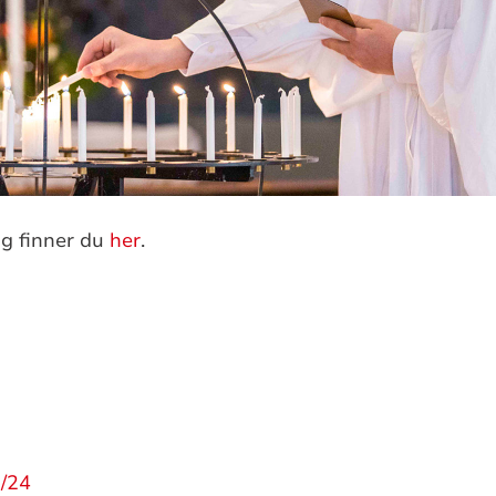
ng finner du
her
.
/24