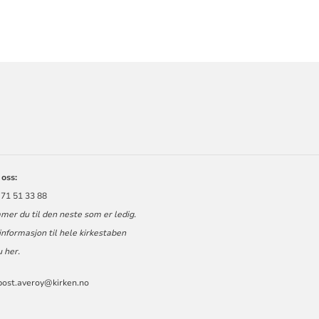
ORMASJON
 oss:
 71 51 33 88
er du til den neste som er ledig.
nformasjon til hele kirkestaben
u
her
.
post.averoy@kirken.no