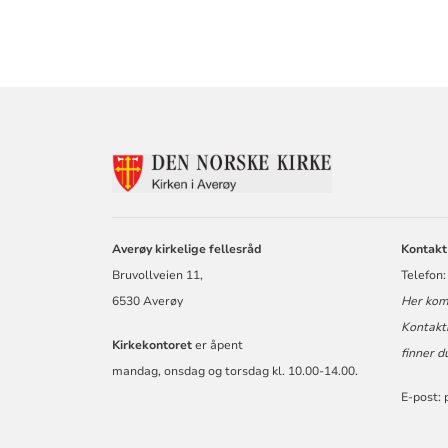
KONTAKTINF
FOR
AVERØY
KIRKELIGE
FELLESRÅD
Averøy kirkelige fellesråd
Kontakt
Bruvollveien 11,
Telefon:
6530 Averøy
Her komm
Kontakti
Kirkekontoret
er åpent
finner d
mandag, onsdag og torsdag kl. 10.00-14.00.
E-post: