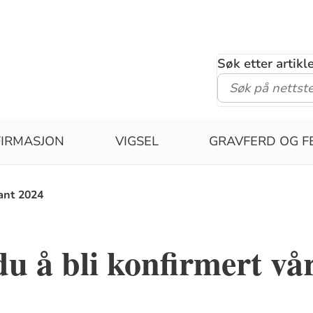
Søk etter artik
IRMASJON
VIGSEL
GRAVFERD OG F
ant 2024
u å bli konfirmert vå