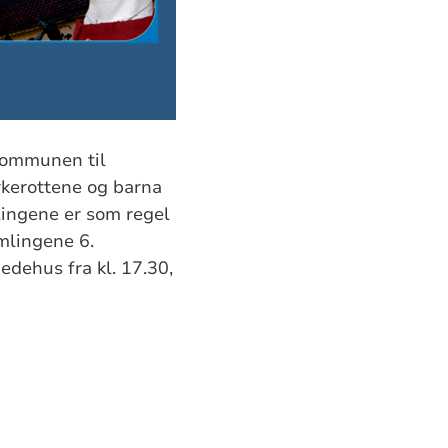
 kommunen til
irkerottene og barna
mlingene er som regel
mlingene 6.
dehus fra kl. 17.30,