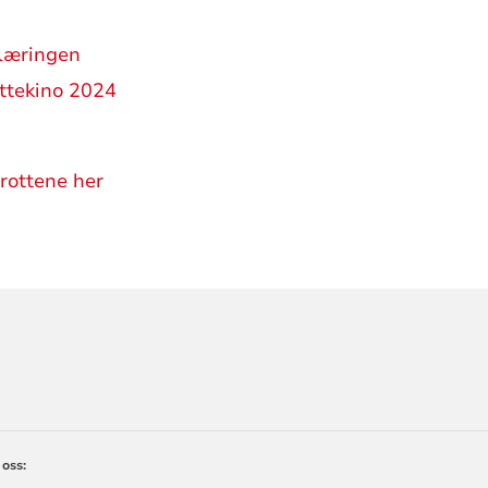
plæringen
ttekino 2024
rottene her
ORMASJON
 oss: