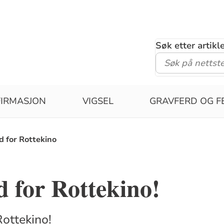
Søk etter artik
IRMASJON
VIGSEL
GRAVFERD OG F
id for Rottekino
id for Rottekino!
ottekino!