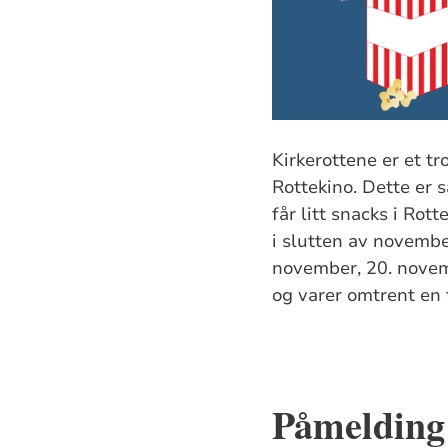
Kirkerottene er et tr
Rottekino. Dette er s
får litt snacks i Ro
i slutten av novemb
november, 20. novemb
og varer omtrent en
Påmelding 