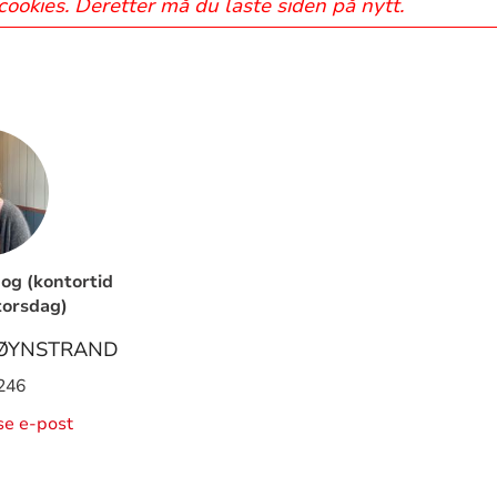
 cookies. Deretter må du laste siden på nytt.
g (kontortid
torsdag)
RØYNSTRAND
246
ise e-post