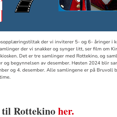
osopplæringstiltak der vi inviterer 5- og 6- åringer i
amlinger der vi snakker og synger litt, ser film om K
ttekiosken. Det er tre samlinger med Rottekino, og sa
er og begynnelsen av desember. Høsten 2024 blir sa
er og 4. desember. Alle samlingene er på Bruvoll be
 time.
til Rottekino
her.