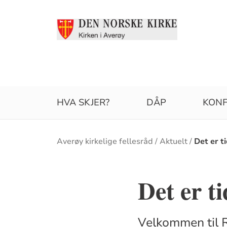
HVA SKJER?
DÅP
KONF
Brødsmulesti
Averøy kirkelige fellesråd
Aktuelt
Det er t
Det er t
Velkommen til R