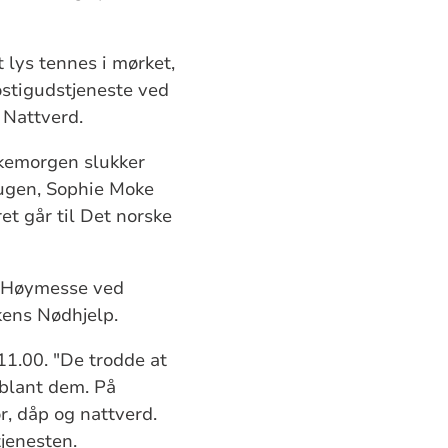
t lys tennes i mørket,
ostigudstjeneste ved
 Nattverd.
skemorgen slukker
Haugen, Sophie Moke
et går til Det norske
0. Høymesse ved
kens Nødhjelp.
11.00. "De trodde at
 iblant dem. På
r, dåp og nattverd.
tjenesten.