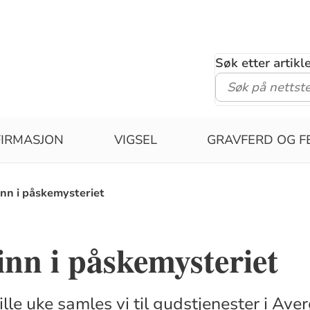
Søk etter artik
IRMASJON
VIGSEL
GRAVFERD OG F
inn i påskemysteriet
inn i påskemysteriet
le uke samles vi til gudstjenester i Aver