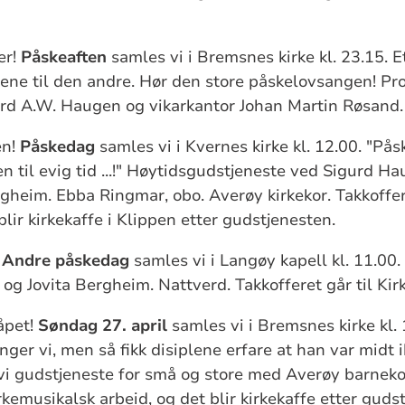
er!
Påskeaften
samles vi i Bremsnes kirke kl. 23.15. E
 ene til den andre. Hør den store påskelovsangen! Pr
urd A.W. Haugen og vikarkantor Johan Martin Røsand.
en!
Påskedag
samles vi i Kvernes kirke kl. 12.00. "På
en til evig tid ...!" Høytidsgudstjeneste ved Sigurd 
gheim. Ebba Ringmar, obo. Averøy kirkekor. Takkoffer
lir kirkekaffe i Klippen etter gudstjenesten.
!
Andre påskedag
samles vi i Langøy kapell kl. 11.0
g Jovita Bergheim. Nattverd. Takkofferet går til Kir
åpet!
Søndag 27. april
samles vi i Bremsnes kirke kl. 
synger vi, men så fikk disiplene erfare at han var midt
vi gudstjeneste for små og store med Averøy barneko
irkemusikalsk arbeid, og det blir kirkekaffe etter guds