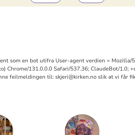
kjent som en bot utifra User-agent verdien = Mozilla
) Chrome/131.0.0.0 Safari/537.36; ClaudeBot/1.0; +
e feilmeldingen til: skjeri@kirken.no slik at vi får f