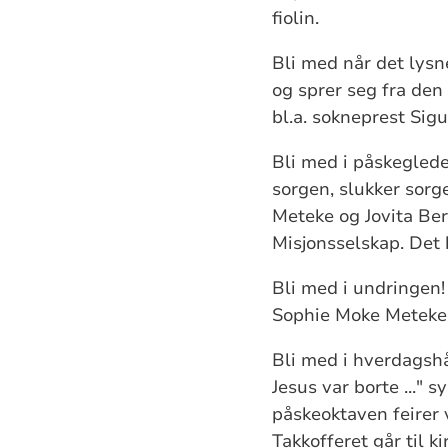
fiolin.
Bli med når det lysn
og sprer seg fra den
bl.a. sokneprest Sig
Bli med i påskegled
sorgen, slukker sorg
Meteke og Jovita Ber
Misjonsselskap. Det b
Bli med i undringen
Sophie Moke Meteke o
Bli med i hverdagsh
Jesus var borte ..." 
påskeoktaven feirer 
Takkofferet går til k