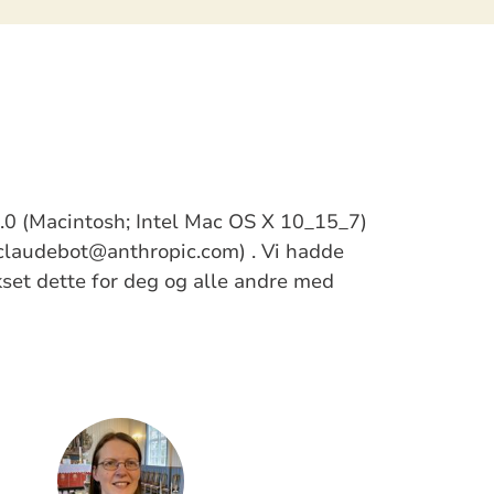
/5.0 (Macintosh; Intel Mac OS X 10_15_7)
claudebot@anthropic.com) . Vi hadde
ikset dette for deg og alle andre med