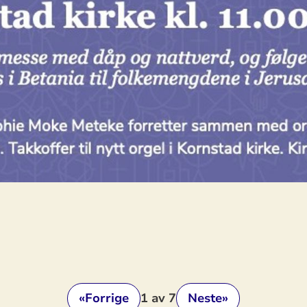
«
Forrige
1
av 7
Neste
»