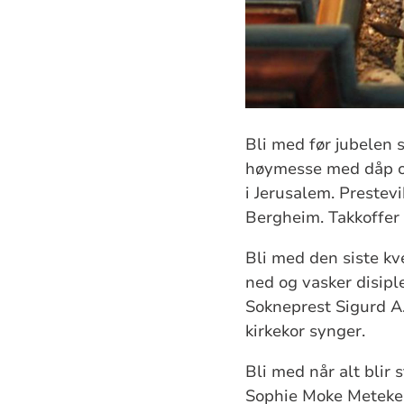
Bli med før jubelen s
høymesse med dåp og
i Jerusalem. Prestev
Bergheim. Takkoffer t
Bli med den siste k
ned og vasker disiple
Sokneprest Sigurd A
kirkekor synger.
Bli med når alt blir s
Sophie Moke Meteke 