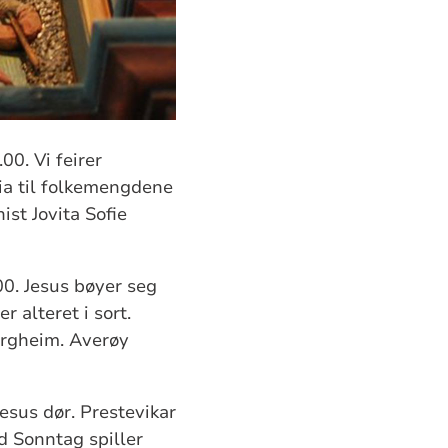
00. Vi feirer
ia til folkemengdene
st Jovita Sofie
00. Jesus bøyer seg
 alteret i sort.
ergheim. Averøy
Jesus dør. Prestevikar
 Sonntag spiller