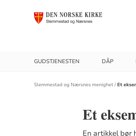
GUDSTJENESTEN
DÅP
Brødsmulesti
Slemmestad og Nærsnes menighet
Et ekse
Et eksem
En artikkel bør