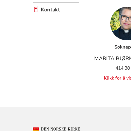
Kontakt
Soknep
MARITA BJØR
414 38
Klikk for å v
KONTAKTINF