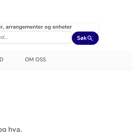
ler, arrangementer og enheter
Søk
RD
OM OSS
og hva.