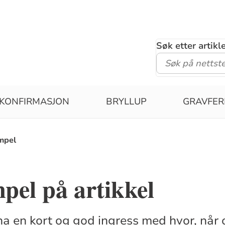
Søk etter artik
KONFIRMASJON
BRYLLUP
GRAVFE
mpel
pel på artikkel
 ha en kort og god ingress med hvor, når 