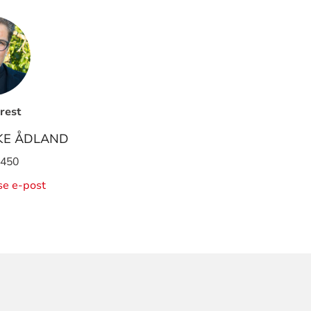
rest
KE ÅDLAND
 450
ise e-post
ORMASJON