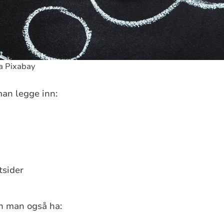
ra Pixabay
man legge inn:
tsider
an man også ha: