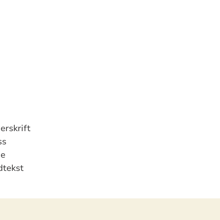
erskrift
ss
de
dtekst