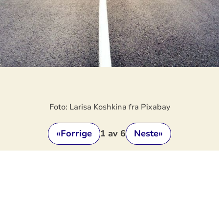
Foto: Larisa Koshkina fra Pixabay
«
Forrige
1
av 6
Neste
»